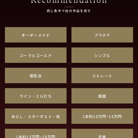
Recommendation
同じ条件で他の作品を探す
オーダーメイド
プラチナ
コーラルゴールド
シンプル
個性派
ストレート
ライン・ミル打ち
鏡面
あらし・スターダスト・他
1本約10万円~15万円
1本約15万円~20万円
定番