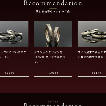
Recommendation
同じ価格帯のおすすめ作品
ェーブにこだわりのテ
クラシックデザインを
ライン加工で鏡面と
ャーを。
TANZO.オリジナルカラー
それぞれ際立つ鍛造
で。
T9950
T10386
T9844