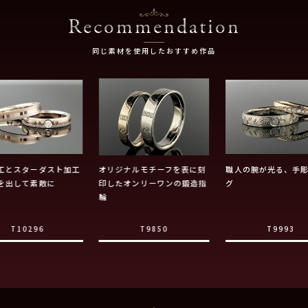
Recommendation
同じ素材を使用したおすすめ作品
工とスターダスト加工
オリジナルモチーフを表に刻
職人の腕が光る、手
を出して素敵に
印したオンリーワンの鍛造指
グ
輪
T10296
T9850
T9993