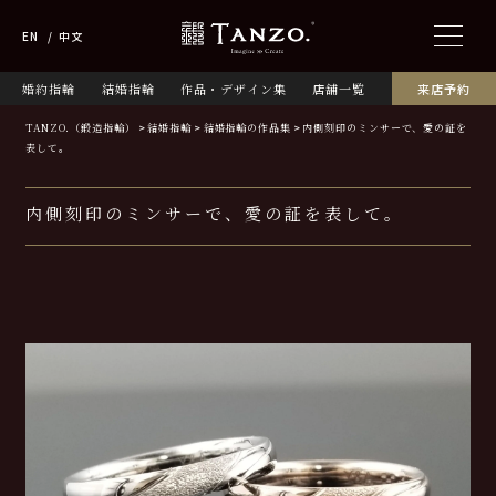
EN
中文
婚約指輪
結婚指輪
作品・デザイン集
店舗一覧
来店予約
TANZO.（鍛造指輪）
結婚指輪
結婚指輪の作品集
内側刻印のミンサーで、愛の証を
表して。
内側刻印のミンサーで、愛の証を表して。