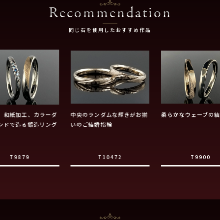
Recommendation
同じ石を使用したおすすめ作品
、和紙加工、カラーダ
中央のランダムな輝きがお揃
柔らかなウェーブの
ンドで造る鍛造リング
いのご結婚指輪
T9879
T10472
T9900