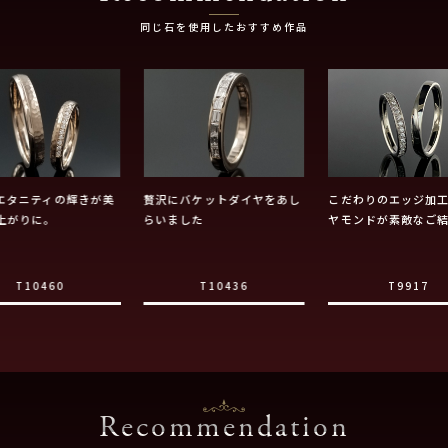
同じ石を使用したおすすめ作品
エタニティの輝きが美
贅沢にバケットダイヤをあし
こだわりのエッジ加
上がりに。
らいました
ヤモンドが素敵なご
T10460
T10436
T9917
Recommendation