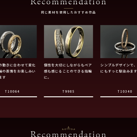
Recommendation
同じ素材を使用したおすすめ作品
の動きに合わせて変化
個性を大切にしながらもペア
シンプルデザインで
輪の表情をお楽しみい
感も感じることのできる指輪
にもすっと馴染みま
ます
に。
T10064
T9985
T10340
Recommendation