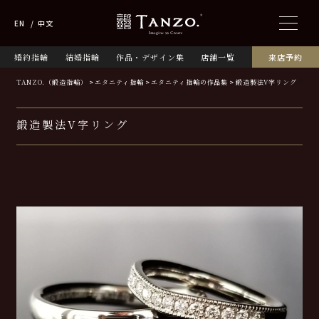
EN
中文
婚約指輪
結婚指輪
作品・デザイン集
店舗一覧
来店予約
TANZO.（鍛造指輪）
エタニティ指輪
エタニティ指輪の作品集
鍛造製法V字リング
鍛造製法V字リング