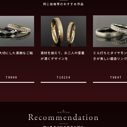
同じ価格帯のおすすめ作品
大切にした素敵なご結
素材を揃えて、お二人の愛着
ミル打ちとダイヤモ
が湧くデザインを
きが美しい鍛造リン
T9949
T10154
T9847
Recommendation