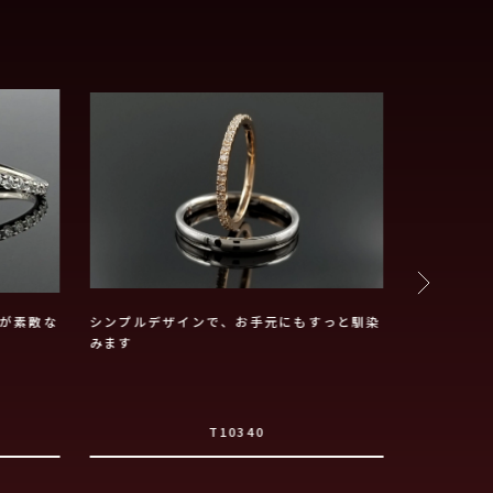
が素敵な
シンプルデザインで、お手元にもすっと馴染
１本1本の
みます
きが綺麗な
T10340