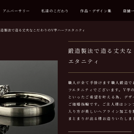
アニバーサリー
私達のこだわり
作品・デザイン集
店舗
鍛造製法で造る丈夫なこだわりのV字ハーフエタニティ
鍛造製法で造る丈夫な
エタニティ
職人が全て手掛けます職人鍛造で
フエタニティでございます。V字
といったご希望を叶える為、デザ
ご結婚指輪です。ご主人様はシン
入り方が美しいヘアライン加工を
まとまりが出る様お造りいたしま