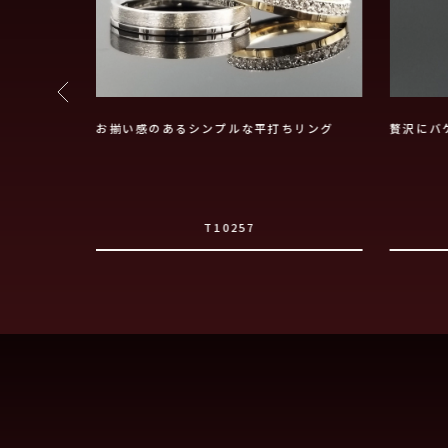
デザイン仕上
お揃い感のあるシンプルな平打ちリング
贅沢にバ
T10257