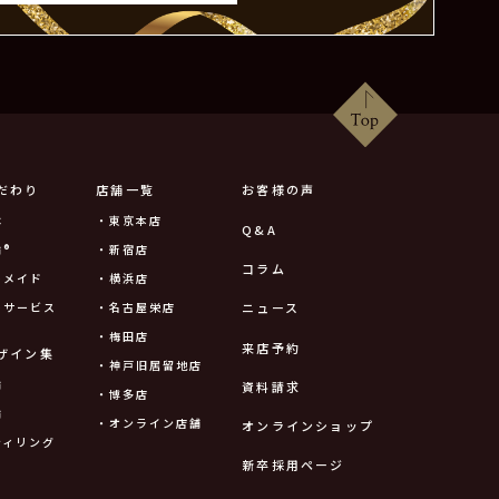
だわり
店舗一覧
お客様の声
は
・東京本店
Q&A
®
・新宿店
コラム
ーメイド
・横浜店
ニュース
ーサービス
・名古屋栄店
・梅田店
来店予約
ザイン集
・神戸旧居留地店
輪
資料請求
・博多店
輪
・オンライン店舗
オンラインショップ
ティリング
新卒採用ページ