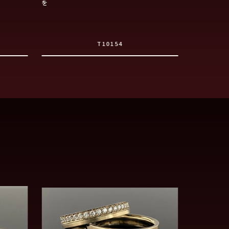
を
ティ
T10154