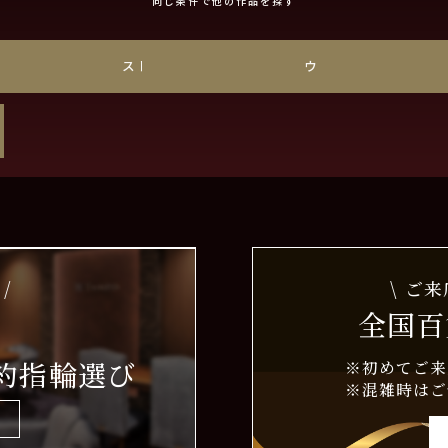
同じ条件で他の作品を探す
チナ
ストレート
ウェーブ
/
\ ご
全国百
約指輪選び
※初めてご来
※混雑時はご