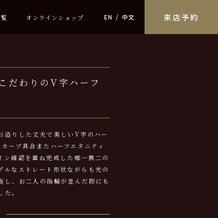
来店予約
EN
中文
一覧
オンラインショップ
こだわりのV字ハーフ
お造りした丈夫で美しいV字のハー
のカーブ具合またハーフエタニティ
イン確認を重ね完成した唯一無二の
プルなストレート形状ながらも光の
施し、お二人の指輪が並んだ際にも
した。