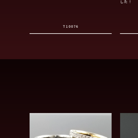
した！
T10076