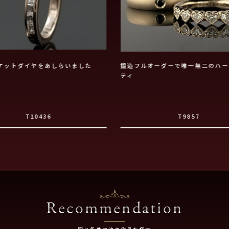
ケットダイヤをあしらいました
鍛造フルオーダーで唯一無二のハー
ティ
T10436
T9857
Recommendation