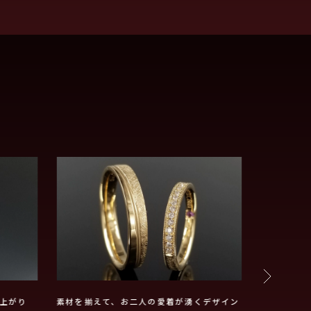
上がり
素材を揃えて、お二人の愛着が湧くデザイン
鍛造フルオ