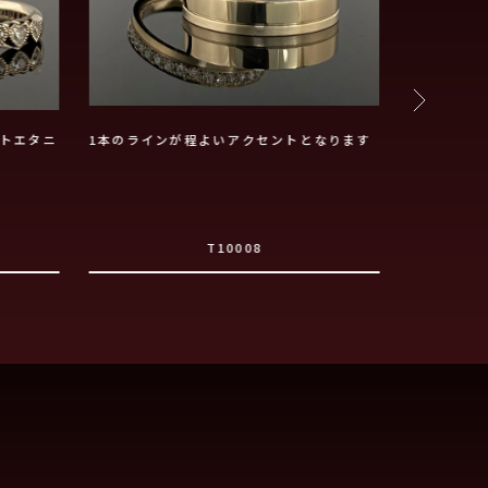
トエタニ
1本のラインが程よいアクセントとなります
K18イエ
げ
T10008