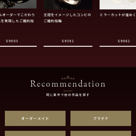
ルオーダーでこだわり
王冠をイメージしたコンビの
ミラーカットが煌め
爪を実現したご婚約指
ご婚約指輪
S9803
S9381
S9062
Recommendation
同じ条件で他の作品を探す
オーダーメイド
プラチナ