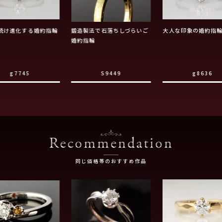
続け進化する婚約指輪
鍛造製法で石落ちしづらいご
大人な印象の婚約指
婚約指輪
g7745
S9449
g8636
Recommendation
同じ価格帯のおすすめ作品