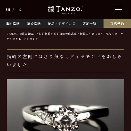
EN
中文
婚約指輪
結婚指輪
作品・デザイン集
店舗一覧
来店予約
TANZO.（鍛造指輪）
婚約指輪
婚約指輪の作品集
指輪の左側にはさり気なくダイヤ
モンドをあしらいました
指輪の左側にはさり気なくダイヤモンドをあしら
いました