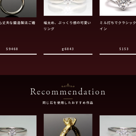
も丈夫な鍛造製法ご婚
幅太め、ぷっくり感の可愛い
ミル打ちでクラシッ
リング
イン
S9468
g6843
5153
Recommendation
同じ石を使用したおすすめ作品