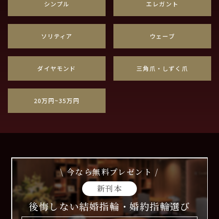
シンプル
エレガント
ソリティア
ウェーブ
ダイヤモンド
三角爪・しずく爪
20万円~35万円
\ 今なら無料プレゼント /
新刊本
後悔しない結婚指輪・婚約指輪選び