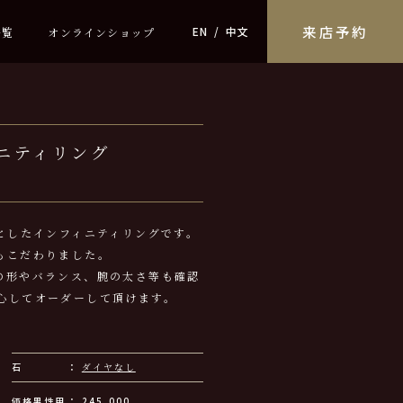
来店予約
EN
中文
一覧
オンラインショップ
ニティリング
フとしたインフィニティリングです。
もこだわりました。
の形やバランス、腕の太さ等も確認
心してオーダーして頂けます。
石
ダイヤなし
価格男性用
245,000