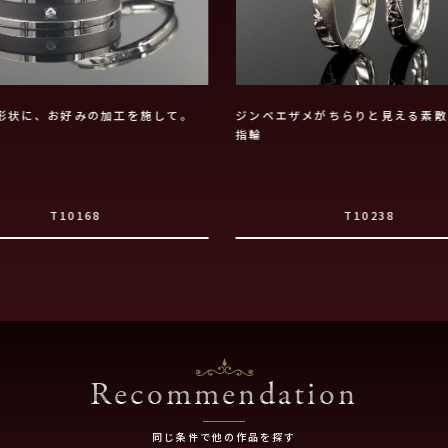
形状に、お好みの加工を施して。
ジンベエザメがちらりと見える素敵
指輪
T10168
T10238
Recommendation
同じ条件で他の作品を探す