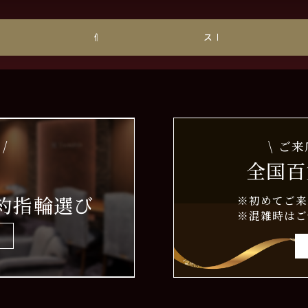
チナ
個性派
ストレート
/
\ ご
全国百
約指輪選び
※初めてご来
※混雑時はご