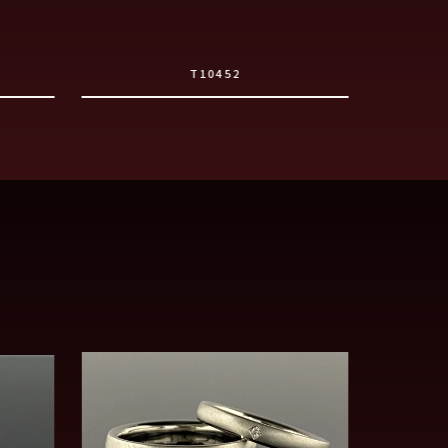
T10452