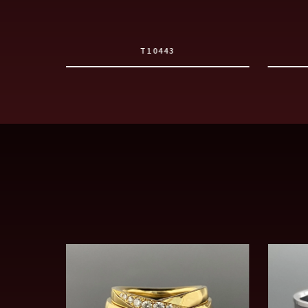
T10443