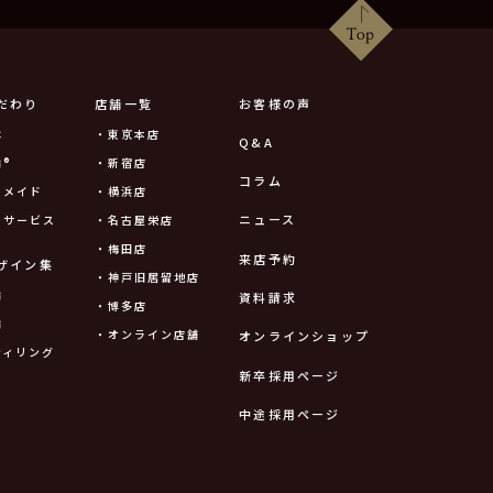
だわり
店舗一覧
お客様の声
は
・東京本店
Q&A
®
・新宿店
コラム
ーメイド
・横浜店
ニュース
ーサービス
・名古屋栄店
・梅田店
来店予約
ザイン集
・神戸旧居留地店
輪
資料請求
・博多店
輪
・オンライン店舗
オンラインショップ
ティリング
新卒採用ページ
中途採用ページ