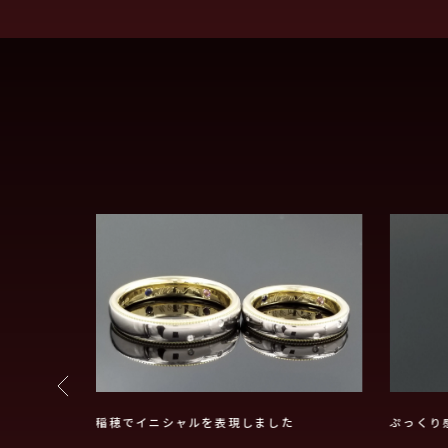
の鍛造メビウ
稲穂でイニシャルを表現しました
ぷっくり