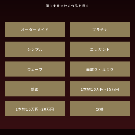
同じ条件で他の作品を探す
オーダーメイド
プラチナ
シンプル
エレガント
ウェーブ
面取り・えぐり
鏡面
1本約10万円~15万円
1本約15万円~20万円
定番