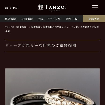
EN
中文
婚約指輪
結婚指輪
作品・デザイン集
店舗一覧
来店予約
TANZO.（鍛造指輪）
結婚指輪
結婚指輪の作品集
ウェーブが柔らかな印象のご結婚
指輪
ウェーブが柔らかな印象のご結婚指輪