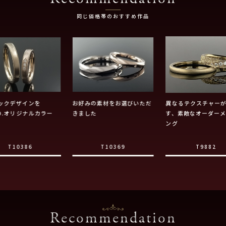
同じ価格帯のおすすめ作品
ックデザインを
お好みの素材をお選びいただ
異なるテクスチャー
ZO.オリジナルカラー
きました
す、素敵なオーダー
ング
T10386
T10369
T9882
Recommendation