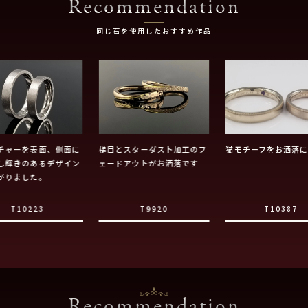
Recommendation
同じ石を使用したおすすめ作品
チャーを表面、側面に
槌目とスターダスト加工のフ
猫モチーフをお洒落
し輝きのあるデザイン
ェードアウトがお洒落です
がりました。
T10223
T9920
T10387
Recommendation