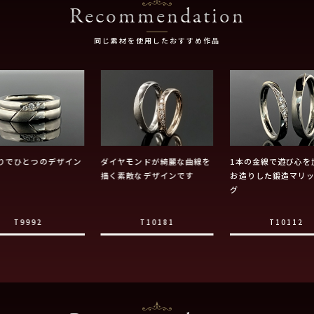
Recommendation
同じ素材を使用したおすすめ作品
りでひとつのデザイン
ダイヤモンドが綺麗な曲線を
1本の金線で遊び心を
描く素敵なデザインです
お造りした鍛造マリ
グ
T9992
T10181
T10112