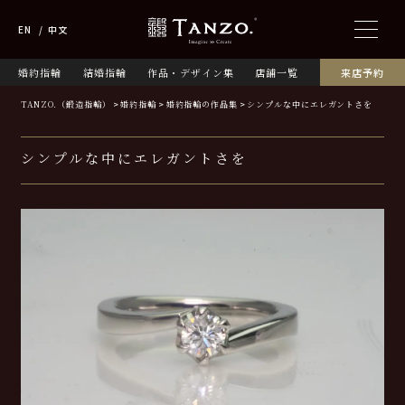
EN
中文
婚約指輪
結婚指輪
作品・デザイン集
店舗一覧
来店予約
TANZO.（鍛造指輪）
婚約指輪
婚約指輪の作品集
シンプルな中にエレガントさを
シンプルな中にエレガントさを