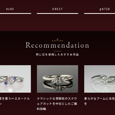
4165
S9527
g6728
Recommendation
同じ石を使用したおすすめ作品
愛を誓う∞エターナル
クラシックな雰囲気のスクウ
柔らかなアームに女
ン
ェアカットを中石としたご婚
を
約指輪