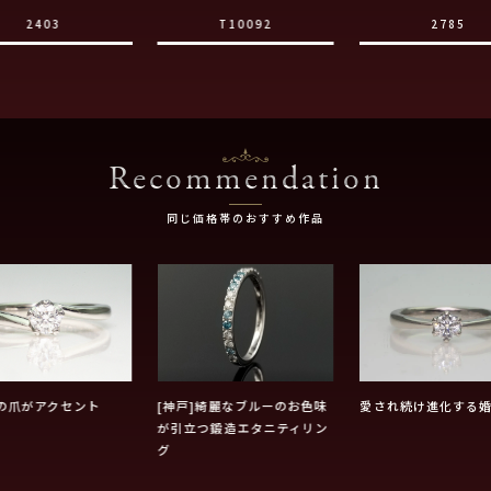
2403
T10092
2785
Recommendation
同じ価格帯のおすすめ作品
の爪がアクセント
[神戸]綺麗なブルーのお色味
愛され続け進化する
が引立つ鍛造エタニティリン
グ