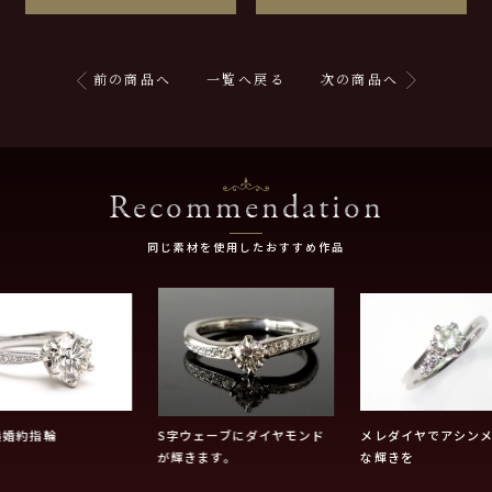
前の商品へ
一覧へ戻る
次の商品へ
Recommendation
同じ素材を使用したおすすめ作品
鍛造婚約指輪
S字ウェーブにダイヤモンド
メレダイヤでアシン
が輝きます。
な輝きを