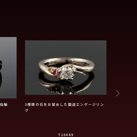
指輪
3種類の石をお留めした鍛造エンゲージリン
グラデーシ
グ
約指輪に。
T10449