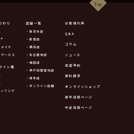
だわり
店舗一覧
お客様の声
は
・東京本店
Q&A
®
・新宿店
コラム
ーメイド
・横浜店
ニュース
ーサービス
・名古屋栄店
・梅田店
来店予約
ザイン集
・神戸旧居留地店
輪
資料請求
・博多店
輪
・オンライン店舗
オンラインショップ
ティリング
新卒採用ページ
中途採用ページ