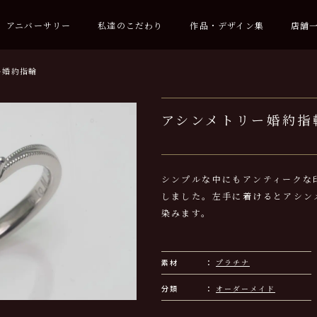
アニバーサリー
私達のこだわり
作品・デザイン集
店舗
ー婚約指輪
アシンメトリー婚約指
シンプルな中にもアンティークな
しました。左手に着けるとアシン
染みます。
素材
プラチナ
分類
オーダーメイド