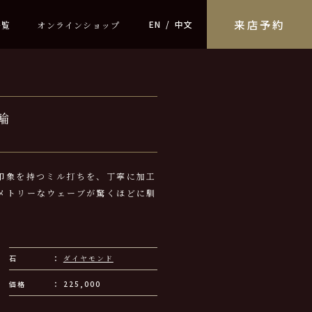
来店予約
EN
中文
一覧
オンラインショップ
輪
印象を持つミル打ちを、丁寧に加工
メトリーなウェーブが驚くほどに馴
石
ダイヤモンド
価格
225,000