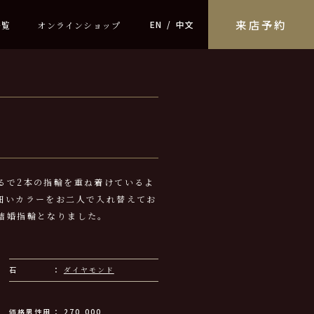
来店予約
EN
中文
一覧
オンラインショップ
るで2本の指輪を重ね着けているよ
細いカラーをお二人で入れ替えてお
結婚指輪となりました。
石
ダイヤモンド
価格男性用
270,000