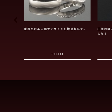
デザイン仕上
重厚感のある幅太デザインを鍛造製法で。
圧巻の輝
した！
T10314