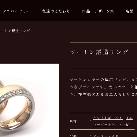
アニバーサリー
私達のこだわり
作品・デザイン集
店舗
ツートン鍛造リング
ツートン鍛造リング
ツートンカラーの幅広リング。ま
うなデザインです。太いカラーと
り、存在感のあるお二人らしいご
ホワイトゴールド
,
イエ
素材
ローゴールド
,
コンビ
分類
オーダーメイド