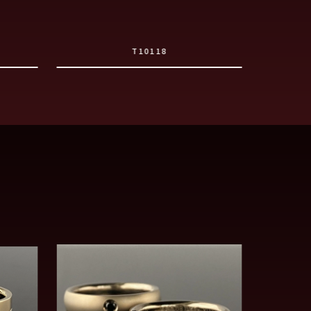
T10118