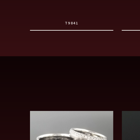
T9841