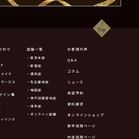
だわり
店舗一覧
お客様の声
は
・東京本店
Q&A
®
・新宿店
コラム
ーメイド
・横浜店
ニュース
ーサービス
・名古屋栄店
・梅田店
来店予約
ザイン集
・神戸旧居留地店
輪
資料請求
・博多店
輪
・オンライン店舗
オンラインショップ
ティリング
新卒採用ページ
中途採用ページ