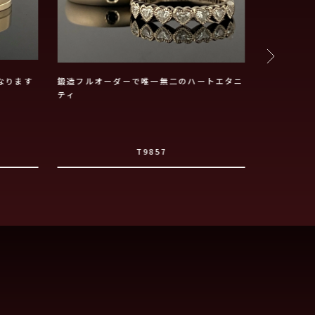
なります
鍛造フルオーダーで唯一無二のハートエタニ
K18イエ
ティ
げ
T9857