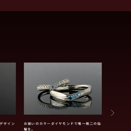
デザイン
お揃いのカラーダイヤモンドで唯一無二の指
お二人のお好
輪を。