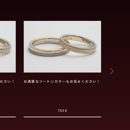
ださい！
お洒落なツートンカラーもお任せください！
お洒落なツ
7536