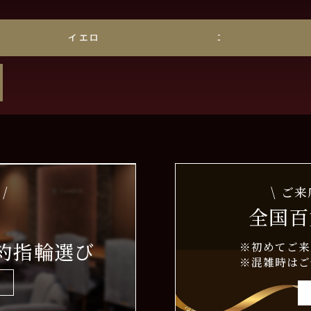
ゴールド
イエローゴールド
コンビ
/
\ ご
全国百
約指輪選び
※初めてご来
※混雑時はご