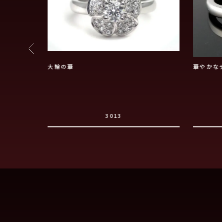
す
大輪の華
華やかな
3013