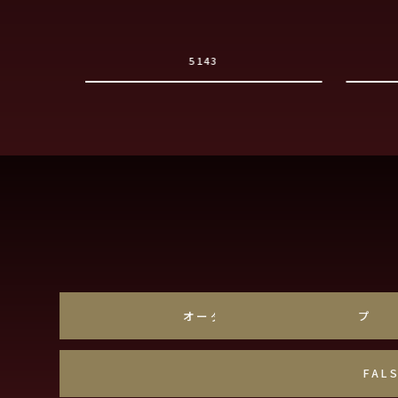
5143
オーダーメイド
プラ
玉爪
FAL