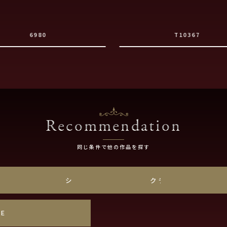
6980
T10367
Recommendation
同じ条件で他の作品を探す
チナ
シンプル
クラシック
SE