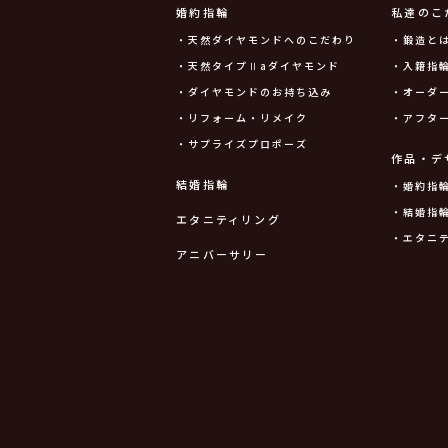
婚約指輪
私達のこ
・天然ダイヤモンドへのこだわり
・鍛造と
・天然タイプⅡaダイヤモンド
・入籍指輪
・ダイヤモンドのお持ち込み
・オーダ
・リフォーム・リメイク
・アフタ
・サプライズプロポーズ
作品・デ
結婚指輪
・婚約指
・結婚指
エタニティリング
・エタニ
アニバーサリー