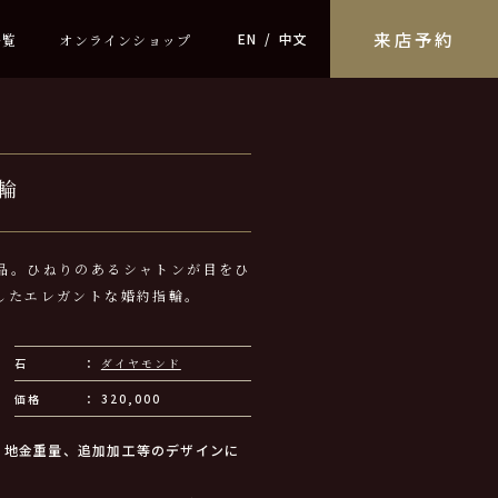
来店予約
EN
中文
一覧
オンラインショップ
輪
品。ひねりのあるシャトンが目をひ
したエレガントな婚約指輪。
石
ダイヤモンド
価格
320,000
、地金重量、追加加工等のデザインに