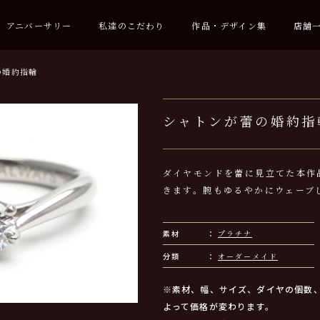
アニバーサリー
私達のこだわり
作品・デザイン集
店舗
の婚約指輪
シャトンが蕾の婚約指
ダイヤモンドを蕾に見立てた本作
きます。腕もゆるやかにウェーブ
素材
プラチナ
分類
オーダーメイド
※素材、幅、サイズ、ダイヤの個数
よって価格が変わります。