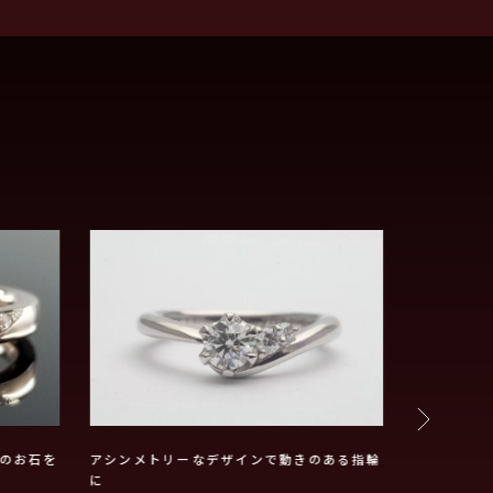
のお石を
アシンメトリーなデザインで動きのある指輪
クラシック
に