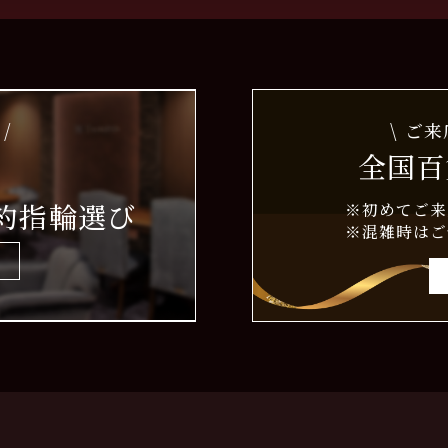
/
\ ご
全国百
約指輪選び
※初めてご来
※混雑時はご