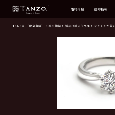
婚約指輪
結婚指輪
TANZO.（鍛造指輪）
婚約指輪
婚約指輪の作品集
シャトンが蕾