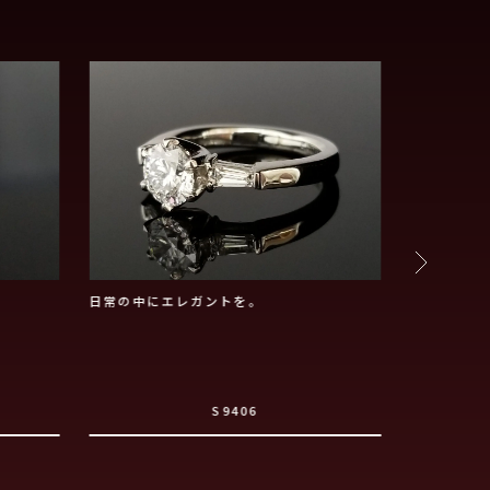
日常の中にエレガントを。
華やかの中
S9406