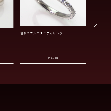
憧れのフルエタニティリング
アシンメト
g7518