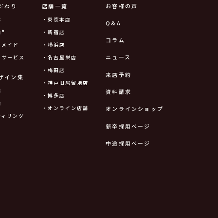
だわり
店舗一覧
お客様の声
は
・東京本店
Q&A
®
・新宿店
コラム
ーメイド
・横浜店
ニュース
ーサービス
・名古屋栄店
・梅田店
来店予約
ザイン集
・神戸旧居留地店
輪
資料請求
・博多店
輪
・オンライン店舗
オンラインショップ
ティリング
新卒採用ページ
中途採用ページ