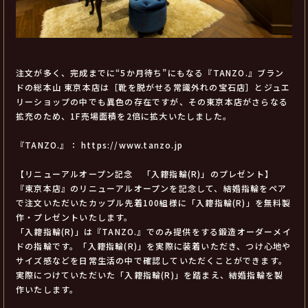
注文が多く、完成までに“5か月待ち”にもなる『TANZO.』ブラン
ドの総本山 東京本店は［靴を脱がせる常識外れの宝石店］とジュエ
リーショップの中でも異色の存在ですが、その東京本店がさらなる
拡充のため、1F売場面積を2倍に拡大いたしました。
『TANZO.』：
https://www.tanzo.jp
【リニューアルオープン記念 「入籍指輪(R)」のプレゼント】
『東京本店』のリニューアルオープンを記念して、結婚指輪をペア
で注文いただいたカップル先着100組様に「入籍指輪(R)」を無料製
作・プレゼントいたします。
「入籍指輪(R)」は『TANZO.』でのみ提供をする鍛造オーダーメイ
ドの指輪です。「入籍指輪(R)」を実際に装着いただき、つけ心地や
サイズ感などを日常生活の中で確認していただくことができます。
実際につけていただいた「入籍指輪(R)」を踏まえ、結婚指輪を製
作いたします。