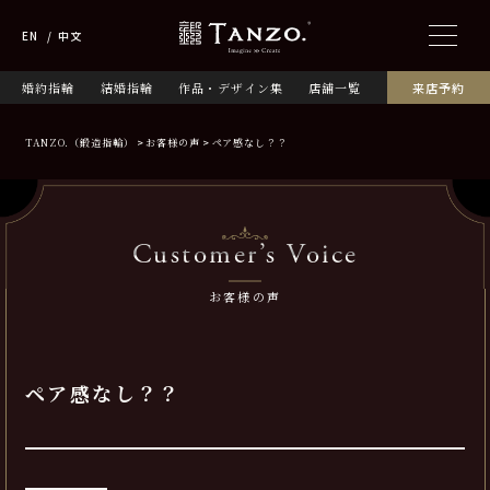
EN
中文
婚約指輪
結婚指輪
作品・デザイン集
店舗一覧
来店予約
TANZO.（鍛造指輪）
お客様の声
ペア感なし？？
Customer’s Voice
お客様の声
ペア感なし？？