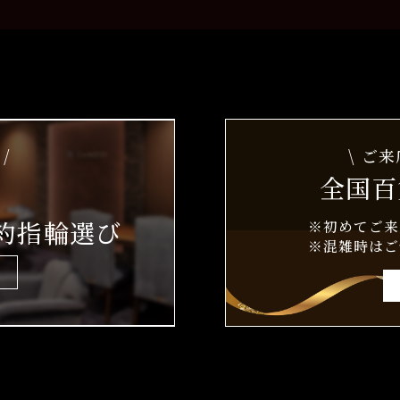
/
\ ご
全国百
約指輪選び
※初めてご来
※混雑時はご