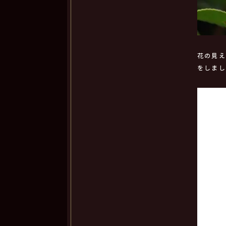
花の見
をしま