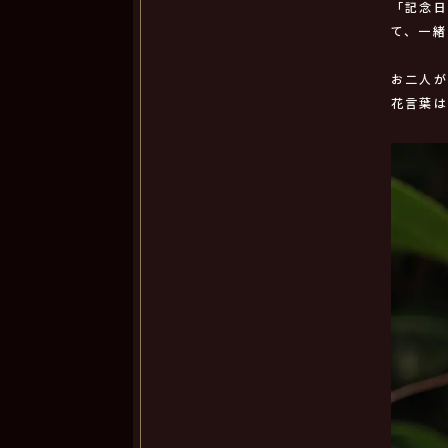
「記念
て、一
お二人
花言葉