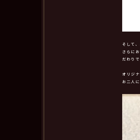
そして
さらに
だわり
オリジ
お二人に