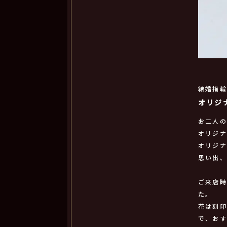
結婚指
オリジ
お二人
オリジ
オリジ
思い出
ご来店
た。
花は刻
で、お