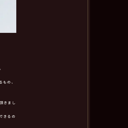
。
るもの、
頂きまし
できるの