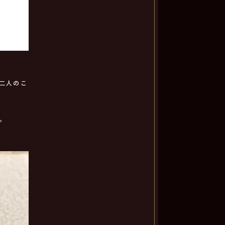
二人のこ
。