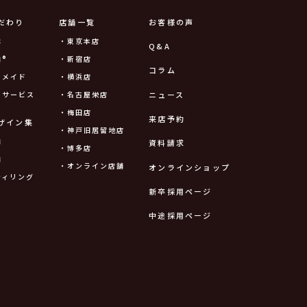
だわり
店舗一覧
お客様の声
は
・東京本店
Q&A
®
・新宿店
コラム
ーメイド
・横浜店
ニュース
ーサービス
・名古屋栄店
・梅田店
来店予約
ザイン集
・神戸旧居留地店
輪
資料請求
・博多店
輪
・オンライン店舗
オンラインショップ
ティリング
新卒採用ページ
中途採用ページ