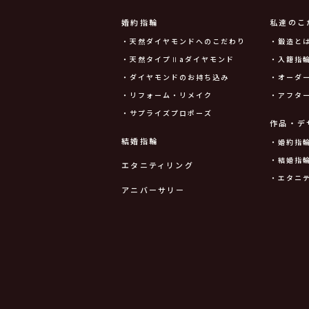
婚約指輪
私達のこ
・天然ダイヤモンドへのこだわり
・鍛造と
・天然タイプⅡaダイヤモンド
・入籍指輪
・ダイヤモンドのお持ち込み
・オーダ
・リフォーム・リメイク
・アフタ
・サプライズプロポーズ
作品・デ
結婚指輪
・婚約指
・結婚指
エタニティリング
・エタニ
アニバーサリー