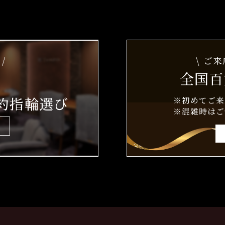
/
\ ご
全国百
約指輪選び
※初めてご来
※混雑時はご