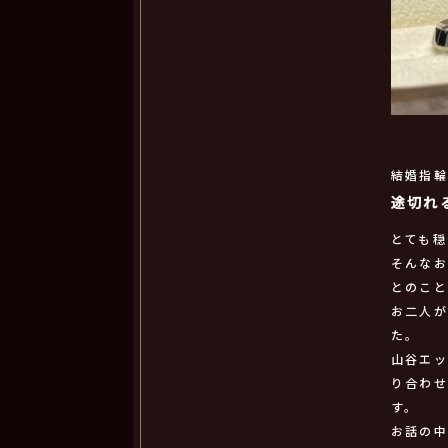
結婚指
途切れ
とても穏
そんな
とのこ
お二人
た。
山谷エ
り合わ
す。
お話の中