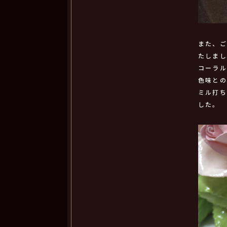
また、ご
たしま
コーラ
色味と
ミル打ち
した。