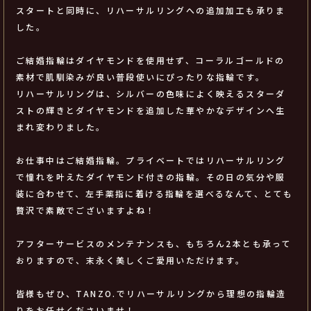
スタートと同時に、リハーサルリングへの追加加工も承りま
した。
ご結婚指輪はダイヤモンドを使用せず、コーラルゴールドの
素材で肌馴染みが良い普段使いにぴったりな指輪です。
リハーサルリングは、シルバーの色味によく映えるスターダ
ストの輝きとダイヤモンドを追加した華やかなデザインへ生
まれ変わりました。
お仕事中はご結婚指輪。プライベートではリハーサルリング
で憧れを叶えたダイヤモンド付きの指輪。その日の気分や服
装に合わせて、左手薬指に着ける指輪を選べるなんて、とても
贅沢で素敵でございますよね！
アフターサービスのメンテナンスも、もちろん2本とも承って
おりますので、末永く美しくご愛用いただけます。
皆様もぜひ、TANZO.でリハーサルリングから理想の指輪造
りをお任せくださいませ！