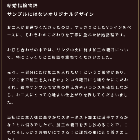
結婚指輪物語
サンプルにはないオリジナルデザイン
お二人がお選びくださったのは、すっきりとしたVラインをベ
ースに、それぞれのこだわりを丁寧に重ねた結婚指輪です。
お打ち合わせの中では、リング中央に施す加工の範囲につい
て、特にじっくりとご相談を重ねてくださいました。
元々、一部分にだけ加工を入れたい！というご希望があり、
「どこまで加工を入れるか」という範囲にも細やかにこだわ
られ、絵やサンプルで実際の見え方やバランスを確認しなが
ら、お二人にとって心地よい仕上がりを探してくださいまし
た。
当初はご主人様に華やかなスターダスト加工は派手すぎるか
な？とお悩みでしたが、加工の範囲を少し狭めることで、こ
れならしっかりお揃いにできる！と理想の形に辿り着きまし
た！