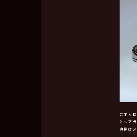
ご主人
とヘア
奥様はメ