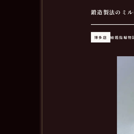
鍛造製法のミル
博多店
結婚指輪物