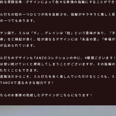
的な雰囲気等…デザインによって色々な表情の指輪にすることができ
ミル打ちの粒の一つひとつが光を反射させ、指輪がキラキラと美しく見
の一つでもあります。
ラテン語で、ミルは「千」、グレインは「粒」という意味があり、「子
長寿」など縁起が良く、粒が連なるデザインには「永遠の愛」「幸福が
が込められています。
ル打ちのデザインもTANZOコレクションの中に、4種類ございます
ちは使い続けていくと摩耗してしまうことがございますが、その指輪の
ただくこともできます。
鍛造製法だからこそ、ミル打ちを永く楽しんでいただけるところも、ミ
TANZOで造る大きな魅力です！
こちらのお客様の完成したデザインがこちらになります！