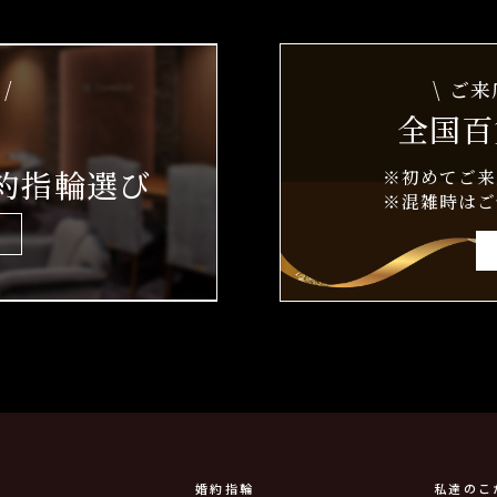
/
\ ご
全国百
約指輪選び
※初めてご来
※混雑時はご
婚約指輪
私達のこ