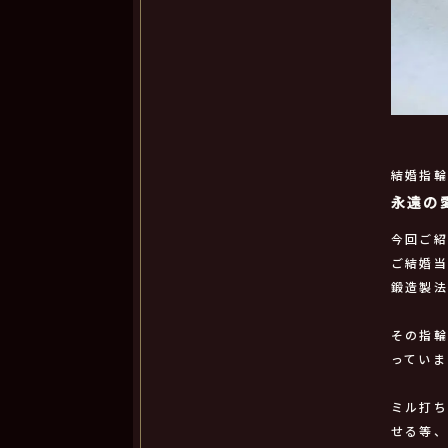
結婚指
永遠の
今回ご
ご結婚
鍛造製
その指
っていま
ミル打
せる等、