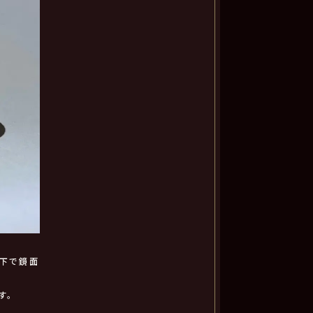
下で鏡面
す。