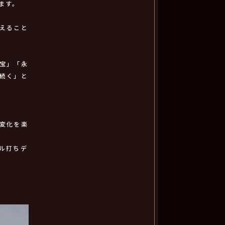
ます。
えること
宝」「永
続く」と
！
変化を楽
ル打ちデ