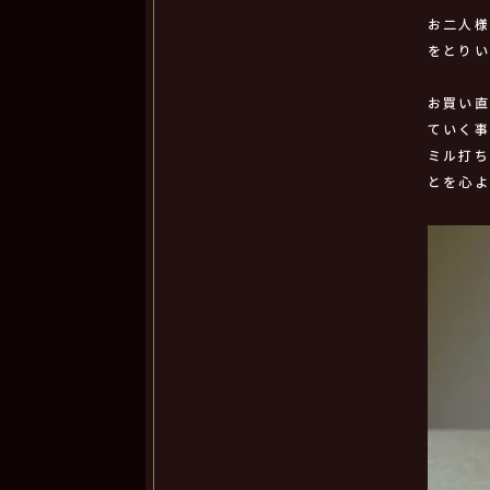
お二人
をとり
お買い
ていく
ミル打
とを心よ