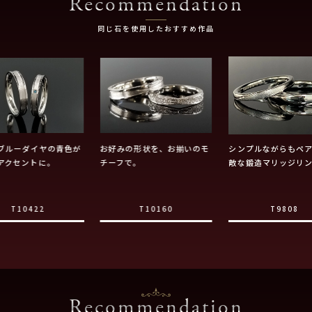
Recommendation
同じ石を使用したおすすめ作品
ブルーダイヤの青色が
お好みの形状を、お揃いのモ
シンプルながらもペ
アクセントに。
チーフで。
敵な鍛造マリッジリ
T10422
T10160
T9808
Recommendation