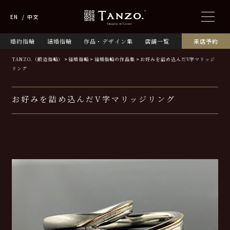
EN
中文
婚約指輪
結婚指輪
作品・デザイン集
店舗一覧
来店予約
TANZO.（鍛造指輪）
結婚指輪
結婚指輪の作品集
お好みを詰め込んだV字マリッジ
リング
お好みを詰め込んだV字マリッジリング