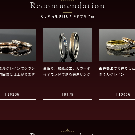
Recommendation
同じ素材を使用したおすすめ作品
ミルグレインでクラシ
金貼り、和紙加工、カラーダ
鍛造製法でお造りし
雰囲気に仕上がります
イヤモンドで造る鍛造リング
のミルグレイン
T10206
T9879
T10006