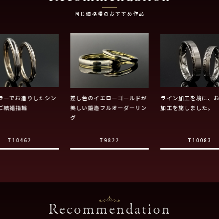
同じ価格帯のおすすめ作品
ラーでお造りしたシン
差し色のイエローゴールドが
ライン加工を境に、
ご結婚指輪
美しい鍛造フルオーダーリン
加工を施しました。
グ
T10462
T9822
T10083
Recommendation