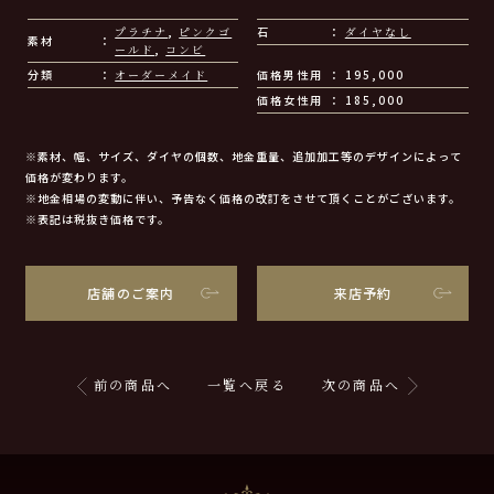
プラチナ
,
ピンクゴ
石
ダイヤなし
素材
ールド
,
コンビ
分類
オーダーメイド
価格男性用
195,000
価格女性用
185,000
※素材、幅、サイズ、ダイヤの個数、地金重量、追加加工等のデザインによって
価格が変わります。
※地金相場の変動に伴い、予告なく価格の改訂をさせて頂くことがございます。
※表記は税抜き価格です。
店舗のご案内
来店予約
前の商品へ
一覧へ戻る
次の商品へ