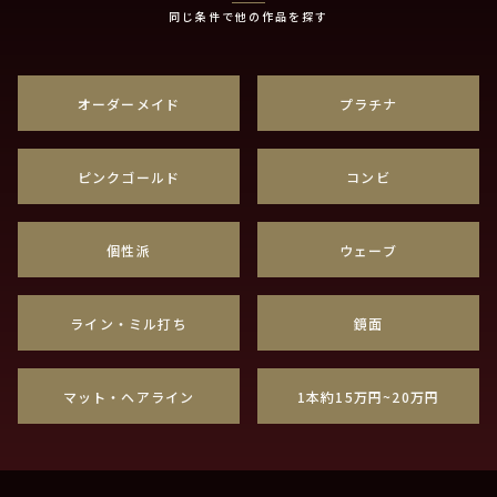
同じ条件で他の作品を探す
オーダーメイド
プラチナ
ピンクゴールド
コンビ
個性派
ウェーブ
ライン・ミル打ち
鏡面
マット・ヘアライン
1本約15万円~20万円