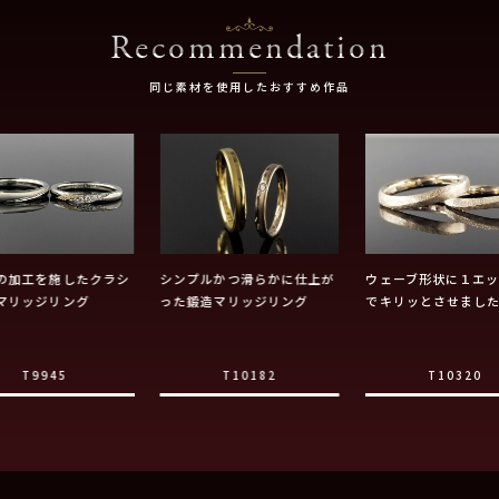
Recommendation
同じ素材を使用したおすすめ作品
の加工を施したクラシ
シンプルかつ滑らかに仕上が
ウェーブ形状に１エ
マリッジリング
った鍛造マリッジリング
でキリッとさせまし
T9945
T10182
T10320