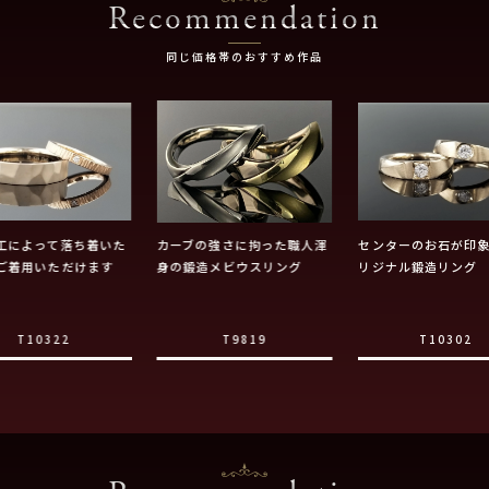
Recommendation
同じ価格帯のおすすめ作品
工によって落ち着いた
カーブの強さに拘った職人渾
センターのお石が印
ご着用いただけます
身の鍛造メビウスリング
リジナル鍛造リング
T10322
T9819
T10302