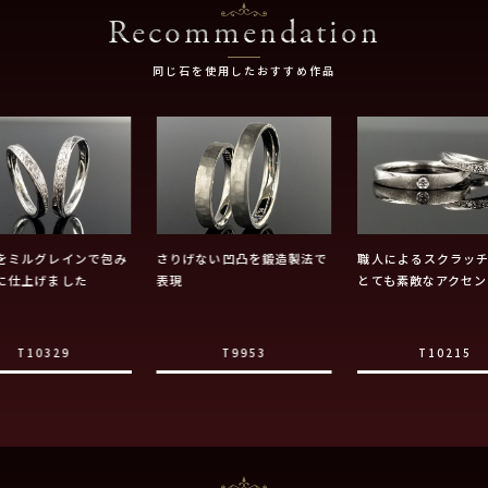
Recommendation
同じ石を使用したおすすめ作品
をミルグレインで包み
さりげない凹凸を鍛造製法で
職人によるスクラッ
に仕上げました
表現
とても素敵なアクセン
T10329
T9953
T10215