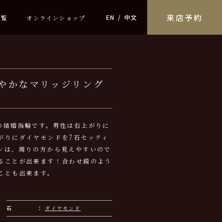
来店予約
EN
中文
一覧
オンラインショップ
やかなマリッジリング
の結婚指輪です。男性は右上がりに
がりにダイヤモンドを7石セッティ
ンは、周りの方から見えやすいので
ることが出来ます！合わせ鏡のよう
ことも出来ます。
石
ダイヤモンド