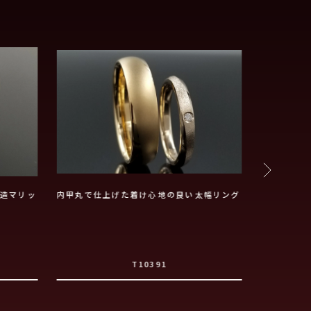
造マリッ
内甲丸で仕上げた着け心地の良い太幅リング
都会的な雰
T10391