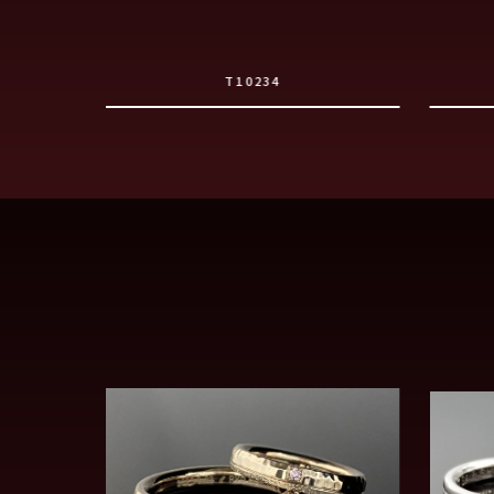
T10234