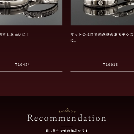
回すとお揃いに！
マットの槌目で凹凸感のあるテクス
に。
T10424
T10016
Recommendation
同じ条件で他の作品を探す