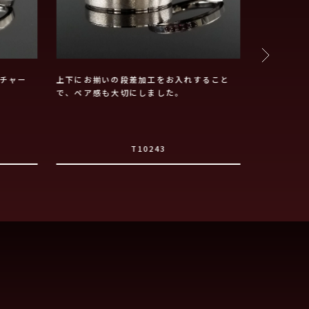
チャー
上下にお揃いの段差加工をお入れすること
流れるよう
で、ペア感も大切にしました。
ダーリング
T10243