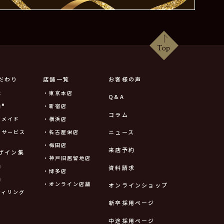
だわり
店舗一覧
お客様の声
は
・東京本店
Q&A
®
・新宿店
コラム
ーメイド
・横浜店
ニュース
ーサービス
・名古屋栄店
・梅田店
来店予約
ザイン集
・神戸旧居留地店
輪
資料請求
・博多店
輪
・オンライン店舗
オンラインショップ
ティリング
新卒採用ページ
中途採用ページ