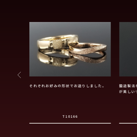
リッジリング
それぞれお好みの形状でお造りしました。
鍛造製法
が美しい
T10166