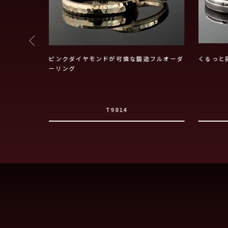
鍛造フルオー
ピンクダイヤモンドが可憐な鍛造フルオーダ
くるっと
ーリング
T9814