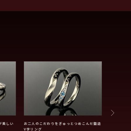
が美しい
お二人のこだわりをぎゅっとつめこんだ鍛造
それぞれの
V字リング
きました