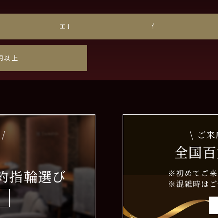
ゴールド
エレガント
個性派
円以上
/
\ ご
全国百
約指輪選び
※初めてご来
※混雑時はご