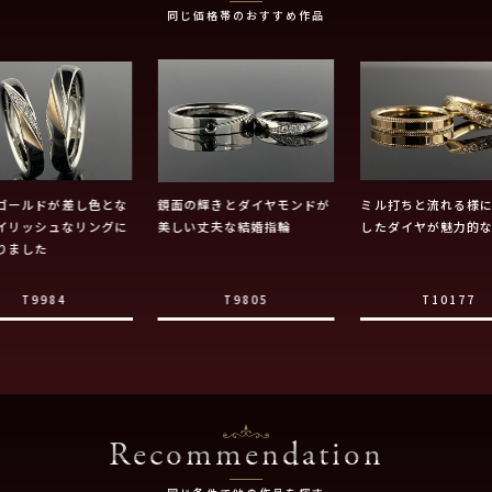
同じ価格帯のおすすめ作品
ゴールドが差し色とな
鏡面の輝きとダイヤモンドが
ミル打ちと流れる様
イリッシュなリングに
美しい丈夫な結婚指輪
したダイヤが魅力的
りました
T9984
T9805
T10177
Recommendation