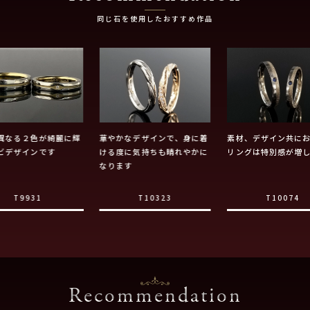
同じ石を使用したおすすめ作品
異なる２色が綺麗に輝
華やかなデザインで、身に着
素材、デザイン共に
ビデザインです
ける度に気持ちも晴れやかに
リングは特別感が増
なります
T9931
T10323
T10074
Recommendation