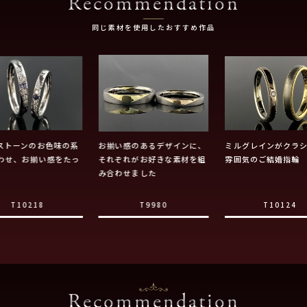
Recommendation
同じ素材を使用したおすすめ作品
ストーンのお色味の系
お揃い感のあるデザインに、
ミルグレインがクラ
わせ、お揃い感をたっ
それぞれがお好きな素材を組
雰囲気のご結婚指輪
。
み合わせました
T10218
T9980
T10124
Recommendation