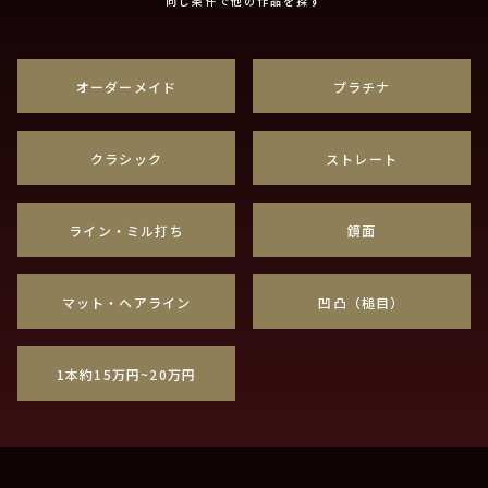
同じ条件で他の作品を探す
オーダーメイド
プラチナ
クラシック
ストレート
ライン・ミル打ち
鏡面
マット・ヘアライン
凹凸（槌目）
1本約15万円~20万円