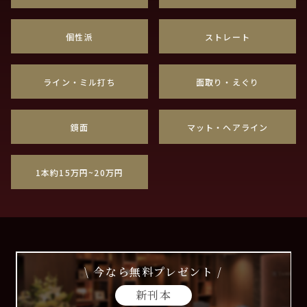
個性派
ストレート
ライン・ミル打ち
面取り・えぐり
鏡面
マット・ヘアライン
1本約15万円~20万円
\ 今なら無料プレゼント /
新刊本