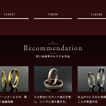
T10437
T9849
T10168
Recommendation
同じ価格帯のおすすめ作品
グリーンゴールドの、華
ミル部分にもマット加工を施
右上がりに入れた金
ご結婚指輪
し、リングに落ち着きを。
二人の希望の光