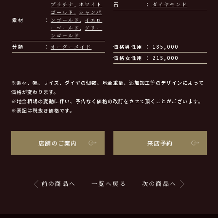
プラチナ
,
ホワイト
石
ダイヤモンド
ゴールド
,
シャンパ
素材
ンゴールド
,
イエロ
ーゴールド
,
グリー
ンゴールド
分類
オーダーメイド
価格男性用
185,000
価格女性用
215,000
※素材、幅、サイズ、ダイヤの個数、地金重量、追加加工等のデザインによって
価格が変わります。
※地金相場の変動に伴い、予告なく価格の改訂をさせて頂くことがございます。
※表記は税抜き価格です。
店舗のご案内
来店予約
前の商品へ
一覧へ戻る
次の商品へ