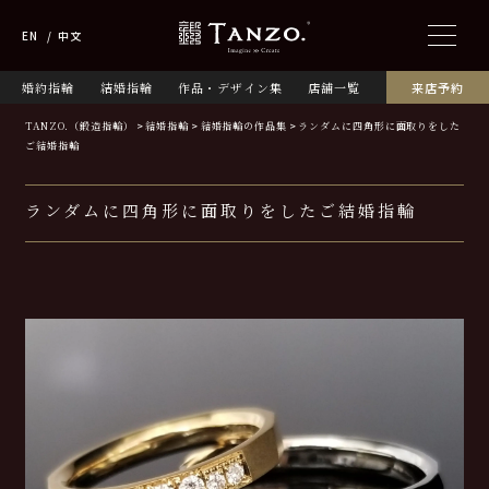
EN
中文
婚約指輪
結婚指輪
作品・デザイン集
店舗一覧
来店予約
TANZO.（鍛造指輪）
結婚指輪
結婚指輪の作品集
ランダムに四角形に面取りをした
ご結婚指輪
ランダムに四角形に面取りをしたご結婚指輪