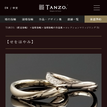
EN
中文
婚約指輪
結婚指輪
作品・デザイン集
店舗一覧
来店予約
TANZO.（鍛造指輪）
結婚指輪
結婚指輪の作品集
コレクションマリッジリング 51
【せをはやみ】