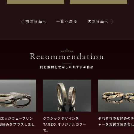
前の商品へ
一覧へ戻る
次の商品へ
Recommendation
同じ素材を使用したおすすめ作品
2エッジウェーブリン
クラシックデザインを
それぞれのお好みの
お好みをプラスしまし
TANZO.オリジナルカラー
ャーをお選び頂きま
で。