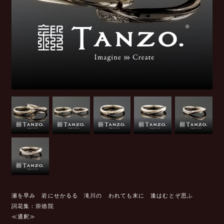
瀬を早み 岩にせかるる 滝川の われても末に 逢はむとぞ思ふ
詞花集：崇徳院
≪通釈≫