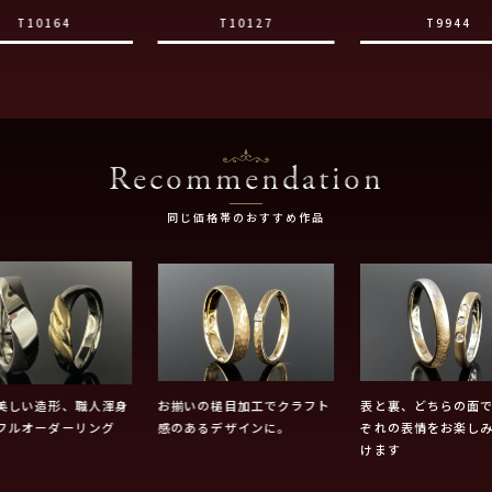
T10164
T10127
T9944
Recommendation
同じ価格帯のおすすめ作品
美しい造形、職人渾身
お揃いの槌目加工でクラフト
表と裏、どちらの面
フルオーダーリング
感のあるデザインに。
ぞれの表情をお楽し
けます