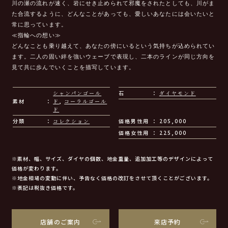
川の瀬の流れが速く、岩にせき止められて邪魔をされたとしても、川がま
た合流するように、どんなことがあっても、愛しいあなたには会いたいと
常に思っています。
≪指輪への想い≫
どんなことも乗り越えて、あなたの傍にいるという気持ちが込められてい
ます。二人の固い絆を強いウェーブで表現し、二本のラインが同じ方向を
見て共に歩んでいくことを描写しています。
シャンパンゴール
石
ダイヤモンド
素材
ド
,
コーラルゴール
ド
分類
コレクション
価格男性用
205,000
価格女性用
225,000
※素材、幅、サイズ、ダイヤの個数、地金重量、追加加工等のデザインによって
価格が変わります。
※地金相場の変動に伴い、予告なく価格の改訂をさせて頂くことがございます。
※表記は税抜き価格です。
店舗のご案内
来店予約