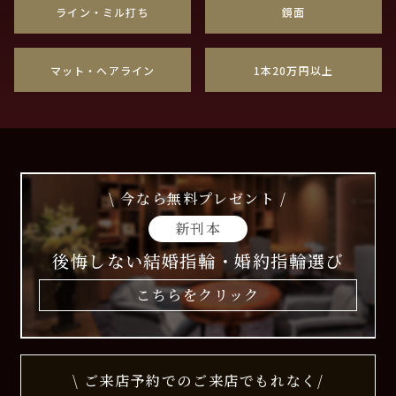
ライン・ミル打ち
鏡面
マット・ヘアライン
1本20万円以上
\ 今なら無料プレゼント /
新刊本
後悔しない結婚指輪・婚約指輪選び
こちらをクリック
\ ご来店予約でのご来店でもれなく/