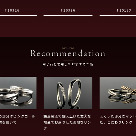
T10326
T10386
T10133
Recommendation
同じ石を使用したおすすめ作品
ち部分はピンクゴール
鍛造製法で鍛え上げた丈夫な
えぐった部分にマッ
材を用いて
地金でお造りした素敵なリン
た、こだわりリング
グ