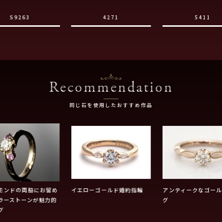
S9263
4271
5411
Recommendation
同じ石を使用したおすすめ作品
モンドの両脇にお留め
イエローゴールド婚約指輪
アンティークなゴー
ラーストーンが魅力的
グ
グ