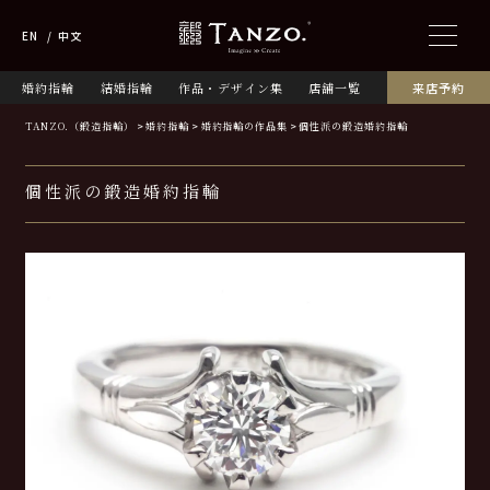
EN
中文
婚約指輪
結婚指輪
作品・デザイン集
店舗一覧
来店予約
TANZO.（鍛造指輪）
婚約指輪
婚約指輪の作品集
個性派の鍛造婚約指輪
個性派の鍛造婚約指輪