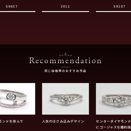
S9657
3012
S9107
Recommendation
同じ価格帯のおすすめ作品
モンドを挟んで
人気のはさみ込みデザイン
センターダイヤモン
にゴージャスな婚約