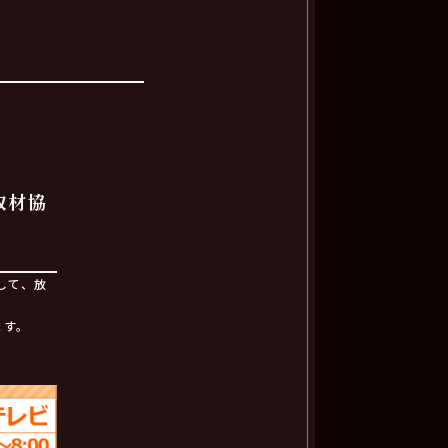
力
取材協
して、放
ます。