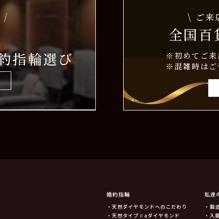
 /
\ ご
全国百貨
約指輪選び
※初めてご来
※混雑時はご
婚約指輪
私達
・天然ダイヤモンドへのこだわり
・鍛
・天然タイプⅡaダイヤモンド
・入