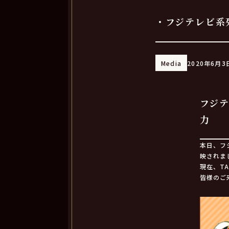
・フジテレビ系
Media
2020年6月3
フジ
力
本日、フ
映されま
現在、T
皆様のご