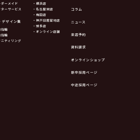
ーダーメイド
・横浜店
フターサービス
・名古屋栄店
コラム
・梅田店
・神戸旧居留地店
・デザイン集
ニュース
・博多店
約指輪
・オンライン店舗
来店予約
婚指輪
タニティリング
資料請求
オンラインショップ
新卒採用ページ
中途採用ページ