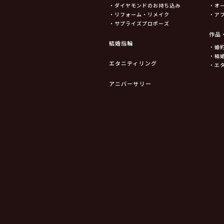
・ダイヤモンドのお持ち込み
・オ
・リフォーム・リメイク
・ア
・サプライズプロポーズ
作品
結婚指輪
・婚
・結
エタニティリング
・エ
アニバーサリー