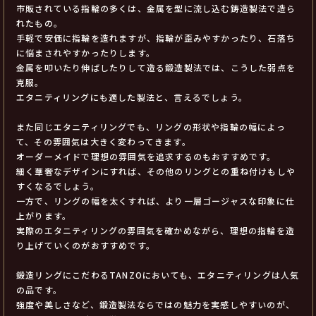
市販されている指輪の多くは、金属を型に流し込む鋳造製法で造ら
れたもの。
手軽で安価に指輪を造れますが、指輪が歪みやすかったり、石落ち
に悩まされやすかったりします。
金属を叩いたり伸ばしたりして造る鍛造製法では、こうした弱点を
克服。
エタニティリングにも適した製法と、言えるでしょう。
また同じエタニティリングでも、リングの形状や指輪の幅によっ
て、その雰囲気は大きく変わってきます。
オーダーメイドで理想の雰囲気を追求するのもおすすめです。
細く華奢なデザインにすれば、その他のリングとの重ね付けもしや
すくなるでしょう。
一方で、リングの幅を太くすれば、より一層ゴージャスな印象に仕
上がります。
実際のエタニティリングの雰囲気を確かめながら、理想の指輪を造
り上げていくのがおすすめです。
鍛造リングにこだわるTANZOにおいても、エタニティリングは人気
の品です。
強度や美しさなど、鍛造製法ならではの魅力を実感しやすいのが、