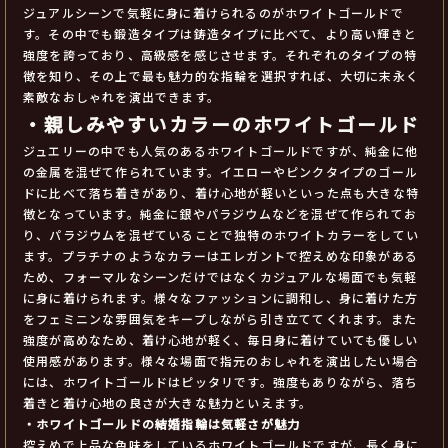
ジュアルシーンで気軽に身に着けられるのがホワイトゴールドで
す。その中でも鍛造タイプは鋳造タイプに比べて、より高い輝きと
強度を誇っており、高級感を感じさせます。それぞれのタイプの特
徴を知り、その上で最も魅力的な指輪を選択すれば、大切に末永く
素敵なおしゃれを演出できます。
・親しみやすいカラーのホワイトゴールド
ジュエリーの中でも人気のあるホワイトゴールドですが、純金に他
の金属を混ぜて作られています。イエローやピンクタイプのゴール
ドに比べて落ち着きがあり、着け心地が軽いといった点も大きな特
徴となっています。純金に銀やパラジウムなどを混ぜて作られてお
り、パラジウムを混ぜていることで独特のホワイトカラーをしてい
ます。プラチナのようなカラーはエレガントで控えめな印象がある
ため、フォーマルなシーンだけではなくカジュアルな場面でも気軽
に身に着けられます。様々なファッションに調和し、身に着けた方
をフェミニンな雰囲気をキープしながら引き立ててくれます。また
強度が高めなため、着け心地が軽く、毎日身に着けていても優しい
使用感があります。様々な場面で指元のおしゃれを演出したい場合
には、ホワイトゴールドはピッタリです。強度もありながら、落ち
着きと着け心地の良さが大きな魅力といえます。
・ホワイトゴールドの結婚指輪は気軽さが魅力
控えめで上品な色味をしているホワイトゴールドですが、長く身に