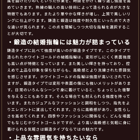
属を曲げたり叩くといった作業を、時間をかけて繰り返し強度を高
めていきます。熟練の職人の高い技術によって造られる点が大きな
特徴でもあります。またより華やかな輝きが増し、上質で美しいリ
ングに仕上がります。鋳造と鍛造は強度や耐久性といった点で大き
な違いが見られます。この点を理解しつつ大切な指輪を選択するこ
とが大切です。
・鍛造の結婚指輪には魅力が詰まっている
鋳造タイプに比べて強度が高いのが鍛造タイプです。このタイプで
造られたホワイトゴールドの結婚指輪は、変形がしにくく表面強度
も高い点が特徴となっています。また美しい輝きを持っており、控
えめで上品な印象を保ちながらも、高級感とより洗練された雰囲気
を感じさせます。ホワイトゴールドの指輪は強度が高いとされてい
ますが、鍛造タイプでは変形や表面の傷にも強いメリットがありま
す。日常のいろんなシーンで身に着けていると、ちょっとした衝撃
を与えることもあります。そんな場合でも耐えられる強度を持って
います。またカジュアルなファッションと調和をしつつ、指先をよ
りエレガントに演出してくれます。さらに高級感があり、女性らし
さを高めてくれます。四季やファッションに関係なく、どんな場面
でもなじむホワイトゴールドですが、より高い高級感と気軽に身に
着けられる気軽さは鍛造タイプならではの魅力です。
・上品な雰囲気を持ちたいなら