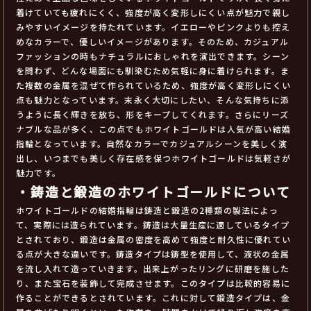
着けていても疲れにくく、強度が高く変形しにくい点が魅力で親し
みやすいイメージを持たれています。イエローやピンクよりも控え
めなカラーで、優しいイメージがあります。そのため、カジュアル
ファッションの時もナチュラルにおしゃれを演出できます。シーン
を問わず、どんな場面にも馴染むため気軽に身に着けられます。ま
た複数の金属を混ぜて作られているため、強度が高く変形しにくい
点も魅力となっています。末永く大切にしたい、そんな気持ちに添
うように長く輝きを放ち、形をキープしてくれます。さらにリーズ
ナブルな品が多く、この点でもホワイトゴールドは人気が高い結婚
指輪となっています。自然なカラーでカジュアルシーンを美しく演
出し、いつまでも美しく存在感を保つホワイトゴールドは気軽さが
魅力です。
・鋳造と鍛造のホワイトゴールドについて
ホワイトゴールドの結婚指輪は鋳造と鍛造の2種類の製法によっ
て、実際には造られています。鋳造は大量生産に適しているタイプ
とされており、鍛造は金属の密度を高めて強度と耐久性に優れてい
る点が大きな違いです。鋳造タイプは鋳型を使用して、液状の金属
を流し入れて造っていきます。出来上がったリングに研磨を施した
り、また宝石を装飾して完成させます。このタイプは比較的容易に
作ることができるとされています。これに対して鍛造タイプは、金