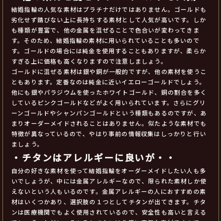
結婚指輪の人気な素材はプラチナだけではありません。ゴールドも
劣化せず錆びない上に長持ちする素材として人気が高いです。しか
も種類が豊富で、他の金属を混ぜることで色合いが変わってきま
す。そのため、結婚指輪の素材に用いられていることも多いので
す。ゴールドの場合には純金を使用することもありますが、柔らか
すぎる上に価格も高くなりますので注意しましょう。
ゴールドに混ぜる素材は銀や銅が一般的ですが、他の素材を使うこ
ともあります。定番なのは純金に近いイエローゴールドでしょう。
他にも銀やパラジウムを使ったホワイトゴールド、銅の割合を多く
しているピンクゴールドなどがよく用いられています。さらにグリ
ーンゴールドやシャンパンゴールドという種類もあるのですが、あ
まりオーダーメイドされることはありません。似たような素材でも
特徴が異なっているので、やはり事前の情報収集はしっかりと行い
ましょう。
・チタンはアレルギーに良いが・・
自分の好きな素材を使って結婚指輪をオーダーメイドしたい人も多
いでしょうが、中には金属アレルギーなので、限られた素材しか使
えないという人もいるのです。金属アレルギーの人におすすめの素
材はいくつかあり、選択肢の１つとしてチタンが出てきます。チタ
ンは医療機関でもよく使用されているので、安全性も高いと言える