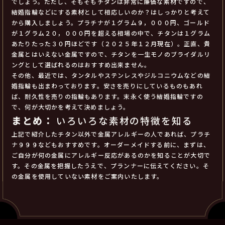
でしょう。ただし、そもそもチタンは非常に廉価な素材ですので、
結婚指輪などにする素材として相応しいのか？はしっかりと考えて
から購入しましょう。プラチナが１グラム９，０００円、ゴールド
が１グラム２０，０００円を超える相場の中で、チタンは１グラム
あたりたった３０円ほどです（２０２５年１２月現在）。正直、貴
金属とはいえない金属ですので、チタンを一生モノのブライダルリ
ングとして選ばれるのはおすすめ出来ません。
その他、最近では、タンタルやステンレスやジルコニウムなどの結
婚指輪も出まわっております。安さを売りにしているものもあれ
ば、耐久性を売りの指輪もあります。末永く使う結婚指輪ですの
で、何が大切かを考えて決めましょう。
まとめ：
いろいろな素材の特徴を知る
上記で紹介したチタン以外で金属アレルギーの人であれば、プラチ
ナ９９９などもおすすめです。オーダーメイドする前に、まずは、
ご自分が何の金属にアレルギー反応があるのかを知ることが大切で
す。その金属を把握したうえで、プランナーに伝えてください。そ
の金属を使用していない素材をご案内いたします。