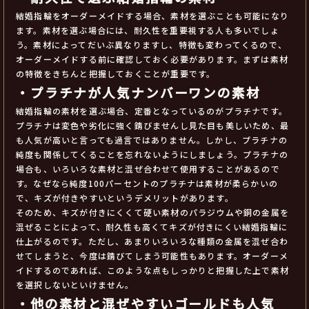
結婚指輪をオーダーメイドする場合、素材を選ぶことも可能になり
ます。素材を選ぶ場合には、耐久性を重要視する人も多いでしょ
う。素材によってだいぶ異なりますし、特徴も変わってくるので、
オーダーメイドする前に確認しておく必要があります。まずは素材
の特徴をきちんと把握しておくことが重要です。
・プラチナが人気ナンバーワンの素材
結婚指輪の素材を選ぶ場合、定番となっているのがプラチナです。
プラチナは変色や劣化に強く錆びませんし見た目も美しいため、最
も人気が高いと言っても過言ではありません。しかし、プラチナの
純度も関係してくることを忘れないようにしましょう。プラチナの
場合も、いろいろな素材と混ぜ合わせて使用することがあるので
す。なぜなら純度100パーセントのプラチナは素材が柔らかいの
で、キズが付きやすいというデメリットがあります。
そのため、キズが付きにくくて硬い素材のパラジウムや銅の金属を
混ぜることによって、耐久性も高くてキズが付きにくい結婚指輪に
仕上がるのです。ただし、あまりいろいろな種類の金属を混ぜ合わ
せてしまうと、今度は錆びてしまう可能性もあります。オーダーメ
イドするのであれば、このような点もしっかりと把握した上で素材
を選択しないといけません。
・他の素材と混ぜやすいゴールドも人気