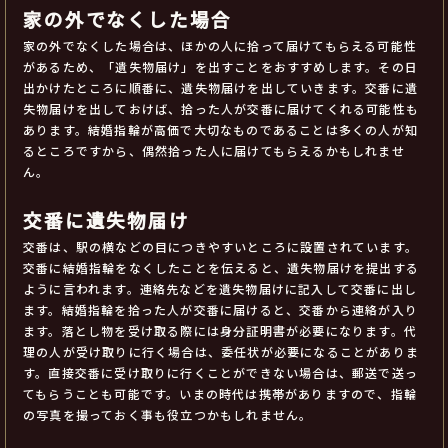
家の外でなくした場合
家の外でなくした場合は、ほかの人に拾って届けてもらえる可能性
があるため、「遺失物届け」を出すことをおすすめします。その日
出かけたところに順番に、遺失物届けを出していきます。交番に遺
失物届けを出しておけば、拾った人が交番に届けてくれる可能性も
あります。結婚指輪が高価で大切なものであることは多くの人が知
るところですから、偶然拾った人に届けてもらえるかもしれませ
ん。
交番に遺失物届け
交番は、駅の横などの目につきやすいところに設置されています。
交番に結婚指輪をなくしたことを伝えると、遺失物届けを提出する
ように言われます。連絡先などを遺失物届けに記入して交番に出し
ます。結婚指輪を拾った人が交番に届けると、交番から連絡が入り
ます。落とし物を受け取る際には身分証明書が必要になります。代
理の人が受け取りに行く場合は、委任状が必要になることがありま
す。直接交番に受け取りに行くことができない場合は、郵送で送っ
てもらうことも可能です。いまの時代は携帯がありますので、指輪
の写真を撮っておく事も役立つかもしれません。