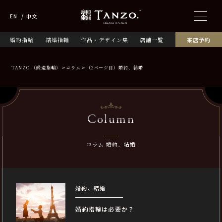
EN
中文
婚約指輪
結婚指輪
作品・デザイン集
店舗一覧
来店予約
TANZO.（鍛造指輪）
コラム
（2ページ目）婚約、結婚
Column
コラム 婚約、結婚
婚約、結婚
婚約指輪は必要か？