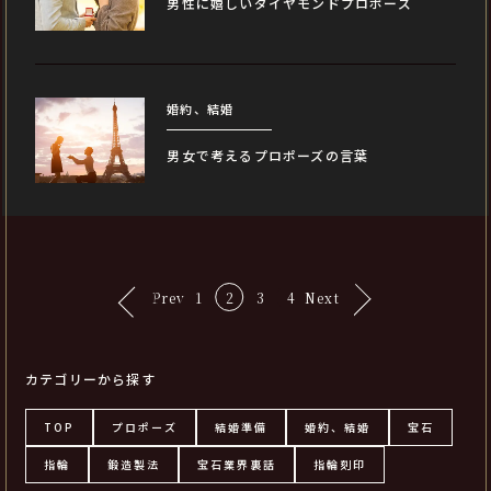
男性に嬉しいダイヤモンドプロポーズ
婚約、結婚
男女で考えるプロポーズの言葉
Prev
1
2
3
4
Next
カテゴリーから探す
TOP
プロポーズ
結婚準備
婚約、結婚
宝石
指輪
鍛造製法
宝石業界裏話
指輪刻印