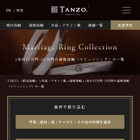
EN
中文
婚約指輪
結婚指輪
作品・デザイン集
店舗一覧
来店予約
Marriage Ring Collection
1本約15万円~20万円の結婚指輪（マリッジリング）の一覧
TANZO.（鍛造指輪）
作品・デザイン集
結婚指輪
1本約15万円~20万円の結婚指輪
（マリッジリング）の一覧
条件で絞り込む
予算 / 素材 / 色 / テイスト / その他の特徴を選択