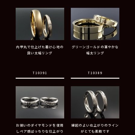
内甲丸で仕上げた着け心地の
グリーンゴールドの華やかな
良い太幅リング
幅太リング
T10391
T10389
お揃いのダイヤモンドを使用
縁起のよい右上がりのライン
しペア感ばっちりな仕上がり
がとても素敵です