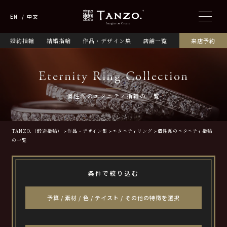
EN
中文
婚約指輪
結婚指輪
作品・デザイン集
店舗一覧
来店予約
Eternity Ring Collection
個性派のエタニティ指輪の一覧
TANZO.（鍛造指輪）
作品・デザイン集
エタニティリング
個性派のエタニティ指輪
の一覧
条件で絞り込む
予算 / 素材 / 色 / テイスト / その他の特徴を選択