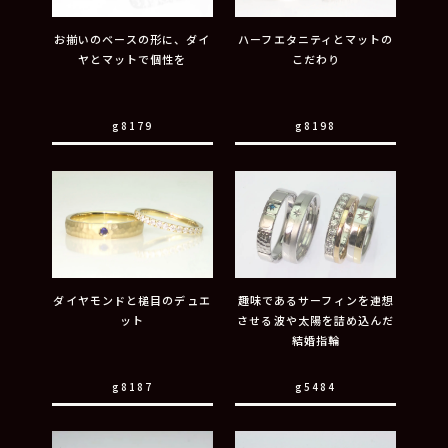
お揃いのベースの形に、ダイ
ハーフエタニティとマットの
ヤとマットで個性を
こだわり
g8179
g8198
ダイヤモンドと槌目のデュエ
趣味であるサーフィンを連想
ット
させる波や太陽を詰め込んだ
結婚指輪
g8187
g5484