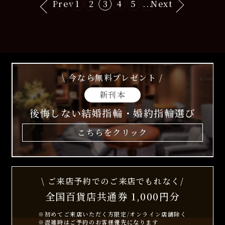
Prev
1
2
3
4
5
...
Next
\ 今なら無料プレゼント /
新刊本
後悔しない結婚指輪・婚約指輪選び
こちらをクリック
\ ご来店予約でのご来店でもれなく/
全国百貨店共通券 1,000円分
※初めてご来店いただく方限定/オンライン店舗除く
※混雑時はご予約のお客様優先になります