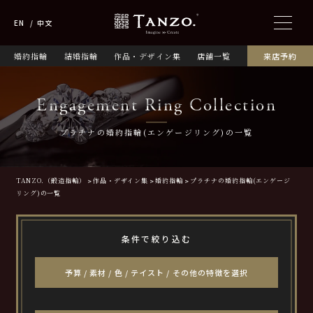
EN
中文
婚約指輪
結婚指輪
作品・デザイン集
店舗一覧
来店予約
Engagement Ring Collection
プラチナの婚約指輪(エンゲージリング)の一覧
TANZO.（鍛造指輪）
作品・デザイン集
婚約指輪
プラチナの婚約指輪(エンゲージ
リング)の一覧
条件で絞り込む
予算 / 素材 / 色 / テイスト / その他の特徴を選択