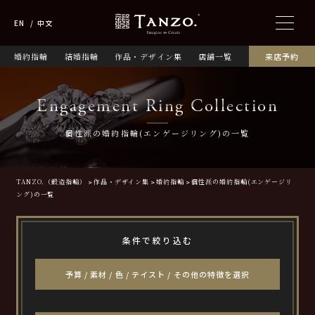
EN
中文
婚約指輪
結婚指輪
作品・デザイン集
店舗一覧
来店予約
Engagement Ring Collection
個性派の婚約指輪(エンゲージリング)の一覧
TANZO.（鍛造指輪）
作品・デザイン集
婚約指輪
個性派の婚約指輪(エンゲージリ
ング)の一覧
条件で絞り込む
予算 / 素材 / 色 / テイスト / その他の特徴を選択