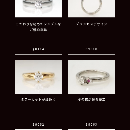
こだわりを秘めたシンプルな
プリンセスデザイン
ご婚約指輪
g8114
S9080
ミラーカットが煌めく
桜の花が光る技工
S9062
S9063