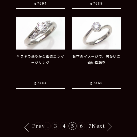
g7694
g7689
キラキラ華やかな鍛造エンゲ
お花のイメージで、可愛いご
ージリング
婚約指輪を
g7484
g7360
Prev
...
3
4
5
6
7
Next