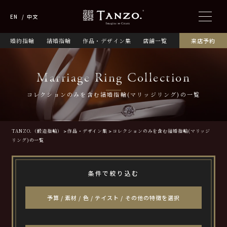
EN
中文
婚約指輪
結婚指輪
作品・デザイン集
店舗一覧
来店予約
Marriage Ring Collection
コレクションのみを含む結婚指輪(マリッジリング)の一覧
TANZO.（鍛造指輪）
作品・デザイン集
コレクションのみを含む結婚指輪(マリッジ
リング)の一覧
条件で絞り込む
予算 / 素材 / 色 / テイスト / その他の特徴を選択