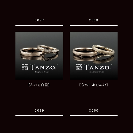
C057
C058
【ふれる白雪】
【永久にあひみむ】
C059
C060