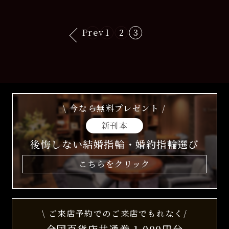
Prev
1
2
3
\ 今なら無料プレゼント /
新刊本
後悔しない結婚指輪・婚約指輪選び
こちらをクリック
\ ご来店予約でのご来店でもれなく/
全国百貨店共通券 1,000円分